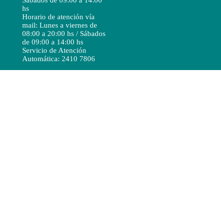
Sábados de 09:00 a 14:00
hs
Horario de atención vía
mail: Lunes a viernes de
08:00 a 20:00 hs / Sábados
de 09:00 a 14:00 hs
Servicio de Atención
Automática: 2410 7806