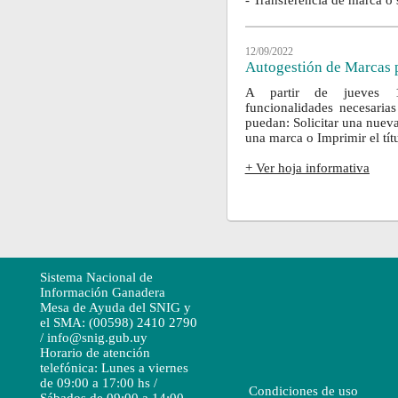
- Transferencia de marca o 
12/09/2022
Autogestión de Marcas 
A partir de jueves 1
funcionalidades necesaria
puedan: Solicitar una nuev
una marca o Imprimir el tít
+ Ver hoja informativa
Sistema Nacional de
Información Ganadera
Mesa de Ayuda del SNIG y
el SMA: (00598) 2410 2790
/ info@snig.gub.uy
Horario de atención
telefónica: Lunes a viernes
de 09:00 a 17:00 hs /
Condiciones de uso