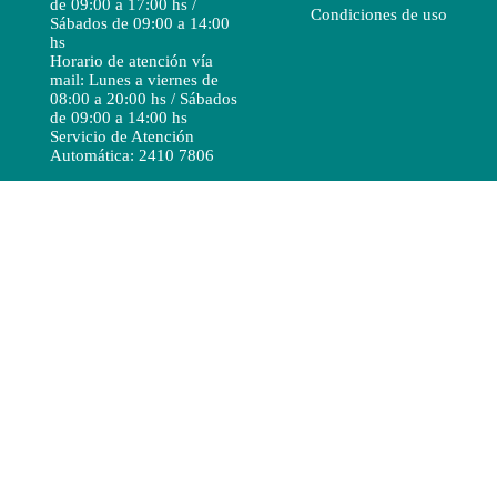
de 09:00 a 17:00 hs /
Condiciones de uso
Sábados de 09:00 a 14:00
hs
Horario de atención vía
mail: Lunes a viernes de
08:00 a 20:00 hs / Sábados
de 09:00 a 14:00 hs
Servicio de Atención
Automática: 2410 7806