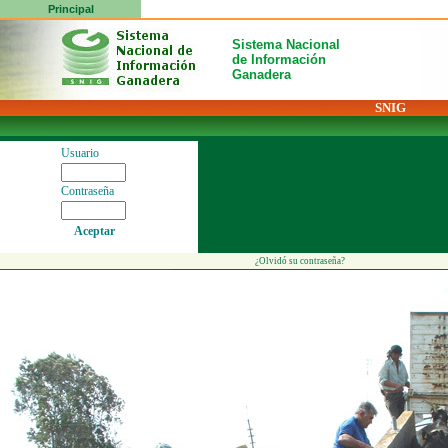
Principal
Sistema Nacional
de Información
Ganadera
SNIG
Usuario
Contraseña
Aceptar
¿Olvidó su contraseña?