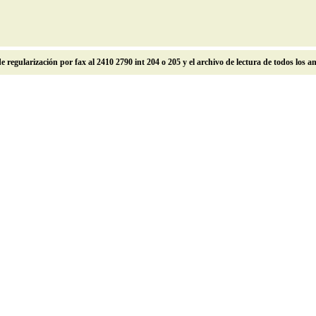
e regularización por fax al 2410 2790 int 204 o 205 y el archivo de lectura de todos los 