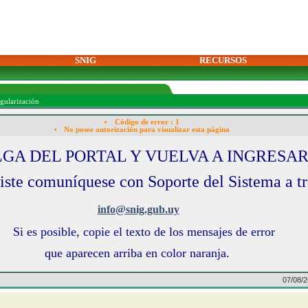
SNIG
RECURSOS
egularización