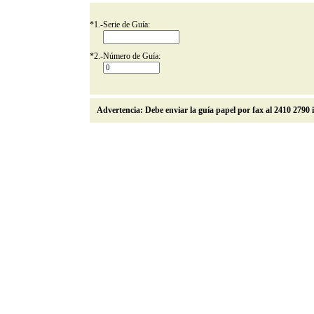
*
1.-
Serie de Guía:
*
2.-
Número de Guía:
Advertencia: Debe enviar la guía papel por fax al 2410 2790 