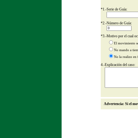
*
1.-
Serie de Guía:
*
2.-
Número de Guía:
*
3.-
Motivo por el cual ocu
El movimiento s
No mando a tiem
No la realizo en
4.-
Explicación del caso:
Advertencia: Si el mov